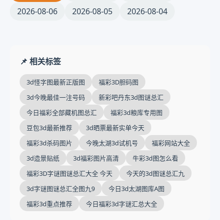
2026-08-06
2026-08-05
2026-08-04
📌 相关标签
3d怪字图最新正版图
福彩3D胆码图
3d今晚最佳一注号码
新彩吧丹东3d图谜总汇
今日福彩全部藏机图总汇
福彩3d粮库专用图
豆包3d最新推荐
3d晒票最新实单今天
福彩3d杀码图片
今晚太湖3d试机号
福彩网站大全
3d造景贴纸
3d福彩图片高清
牛彩3d图怎么看
福彩3D字谜图谜总汇大全 今天
今天的3d图谜总汇九
3d字谜图谜总汇全图九9
今日3d太湖图库A图
福彩3d重点推荐
今日福彩3d字谜汇总大全