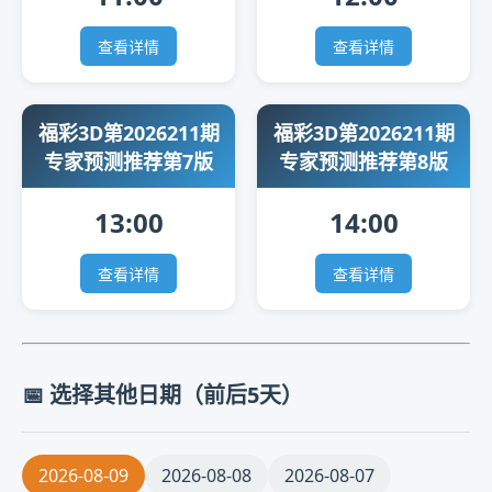
查看详情
查看详情
福彩3D第2026211期
福彩3D第2026211期
专家预测推荐第7版
专家预测推荐第8版
13:00
14:00
查看详情
查看详情
📅 选择其他日期（前后5天）
2026-08-09
2026-08-08
2026-08-07