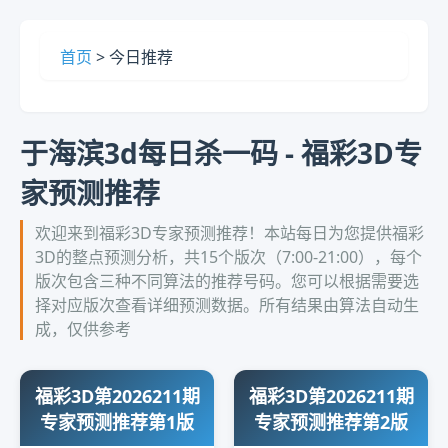
首页
>
今日推荐
于海滨3d每日杀一码 - 福彩3D专
家预测推荐
欢迎来到福彩3D专家预测推荐！本站每日为您提供福彩
3D的整点预测分析，共15个版次（7:00-21:00），每个
版次包含三种不同算法的推荐号码。您可以根据需要选
择对应版次查看详细预测数据。所有结果由算法自动生
成，仅供参考
福彩3D第2026211期
福彩3D第2026211期
专家预测推荐第1版
专家预测推荐第2版