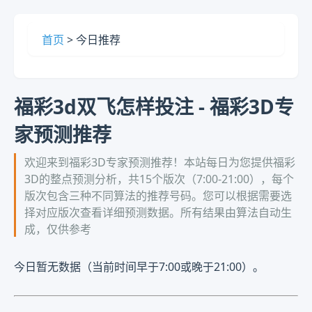
首页
>
今日推荐
福彩3d双飞怎样投注 - 福彩3D专
家预测推荐
欢迎来到福彩3D专家预测推荐！本站每日为您提供福彩
3D的整点预测分析，共15个版次（7:00-21:00），每个
版次包含三种不同算法的推荐号码。您可以根据需要选
择对应版次查看详细预测数据。所有结果由算法自动生
成，仅供参考
今日暂无数据（当前时间早于7:00或晚于21:00）。