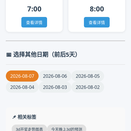
7:00
8:00
查看详情
查看详情
📅 选择其他日期（前后5天）
2026-08-07
2026-08-06
2026-08-05
2026-08-04
2026-08-03
2026-08-02
📌 相关标签
3d开奖走势图表
今天晚上3d的预测