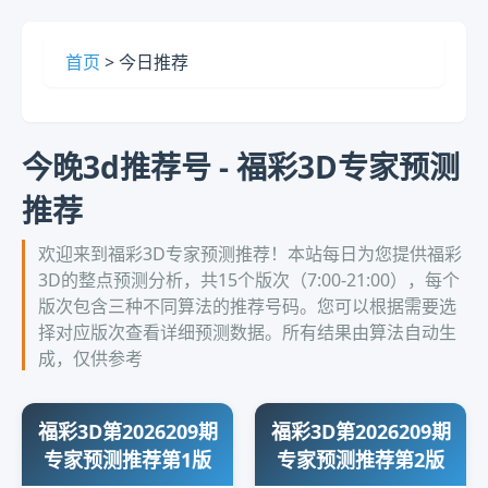
首页
>
今日推荐
今晚3d推荐号 - 福彩3D专家预测
推荐
欢迎来到福彩3D专家预测推荐！本站每日为您提供福彩
3D的整点预测分析，共15个版次（7:00-21:00），每个
版次包含三种不同算法的推荐号码。您可以根据需要选
择对应版次查看详细预测数据。所有结果由算法自动生
成，仅供参考
福彩3D第2026209期
福彩3D第2026209期
专家预测推荐第1版
专家预测推荐第2版