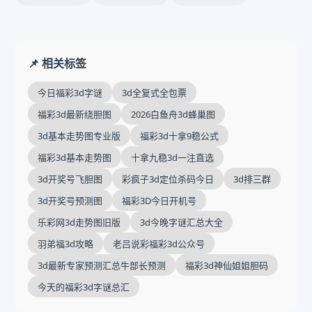
📌 相关标签
今日福彩3d字谜
3d全复式全包票
福彩3d最新绕胆图
2026白鱼舟3d蜂巢图
3d基本走势图专业版
福彩3d十拿9稳公式
福彩3d基本走势图
十拿九稳3d一注直选
3d开奖号飞胆图
彩疯子3d定位杀码今日
3d排三群
3d开奖号预测图
福彩3D今日开机号
乐彩网3d走势图旧版
3d今晚字谜汇总大全
羽弟福3d攻略
老吕说彩福彩3d公众号
3d最新专家预测汇总牛部长预测
福彩3d神仙姐姐胆码
今天的福彩3d字谜总汇