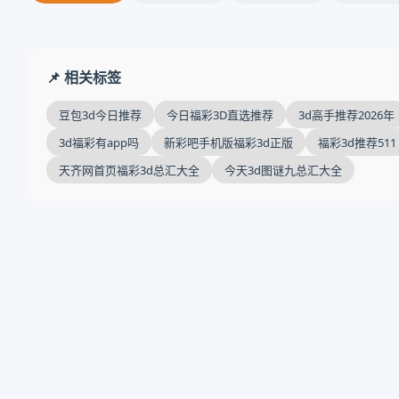
📌 相关标签
豆包3d今日推荐
今日福彩3D直选推荐
3d高手推荐2026年
3d福彩有app吗
新彩吧手机版福彩3d正版
福彩3d推荐511
天齐网首页福彩3d总汇大全
今天3d图谜九总汇大全