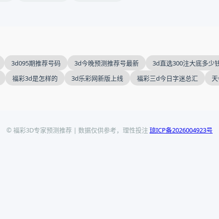
3d095期推荐号码
3d今晚预测推荐号最新
3d直选300注大底多少
福彩3d是怎样的
3d乐彩网新版上线
福彩三d今日字迷总汇
天
© 福彩3D专家预测推荐 | 数据仅供参考，理性投注
琼ICP备2026004923号