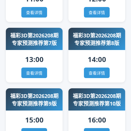
查看详情
查看详情
福彩3D第2026208期
福彩3D第2026208期
专家预测推荐第7版
专家预测推荐第8版
13:00
14:00
查看详情
查看详情
福彩3D第2026208期
福彩3D第2026208期
专家预测推荐第9版
专家预测推荐第10版
15:00
16:00