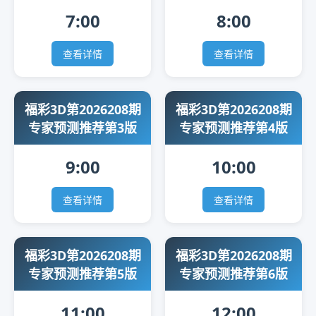
7:00
8:00
查看详情
查看详情
福彩3D第2026208期
福彩3D第2026208期
专家预测推荐第3版
专家预测推荐第4版
9:00
10:00
查看详情
查看详情
福彩3D第2026208期
福彩3D第2026208期
专家预测推荐第5版
专家预测推荐第6版
11:00
12:00