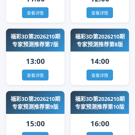
查看详情
查看详情
福彩3D第2026210期
福彩3D第2026210期
专家预测推荐第7版
专家预测推荐第8版
13:00
14:00
查看详情
查看详情
福彩3D第2026210期
福彩3D第2026210期
专家预测推荐第9版
专家预测推荐第10版
15:00
16:00