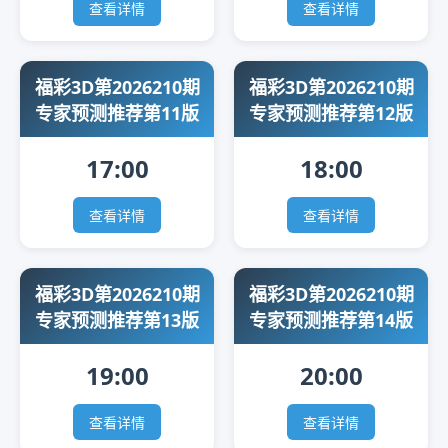
查看详情
查看详情
福彩3D第2026210期
福彩3D第2026210期
专家预测推荐第11版
专家预测推荐第12版
17:00
18:00
查看详情
查看详情
福彩3D第2026210期
福彩3D第2026210期
专家预测推荐第13版
专家预测推荐第14版
19:00
20:00
查看详情
查看详情