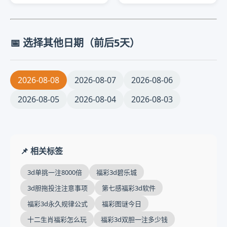
📅 选择其他日期（前后5天）
2026-08-08
2026-08-07
2026-08-06
2026-08-05
2026-08-04
2026-08-03
📌 相关标签
3d单挑一注8000倍
福彩3d碧乐城
3d胆拖投注注意事项
第七感福彩3d软件
福彩3d永久规律公式
福彩图谜今日
十二生肖福彩怎么玩
福彩3d双胆一注多少钱