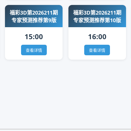
福彩3D第2026211期
福彩3D第2026211期
专家预测推荐第9版
专家预测推荐第10版
15:00
16:00
查看详情
查看详情