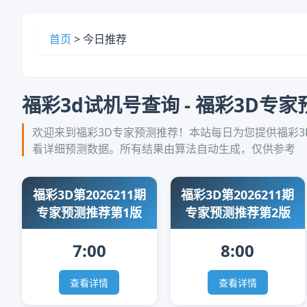
首页
>
今日推荐
福彩3d试机号查询 - 福彩3D专
欢迎来到福彩3D专家预测推荐！本站每日为您提供福彩3D
看详细预测数据。所有结果由算法自动生成，仅供参考
福彩3D第2026211期
福彩3D第2026211期
专家预测推荐第1版
专家预测推荐第2版
7:00
8:00
查看详情
查看详情