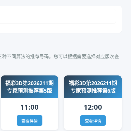
包含三种不同算法的推荐号码。您可以根据需要选择对应版次查
福彩3D第2026211期
福彩3D第2026211期
专家预测推荐第5版
专家预测推荐第6版
11:00
12:00
查看详情
查看详情