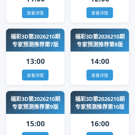
查看详情
查看详情
福彩3D第2026210期
福彩3D第2026210期
专家预测推荐第7版
专家预测推荐第8版
13:00
14:00
查看详情
查看详情
福彩3D第2026210期
福彩3D第2026210期
专家预测推荐第9版
专家预测推荐第10版
15:00
16:00