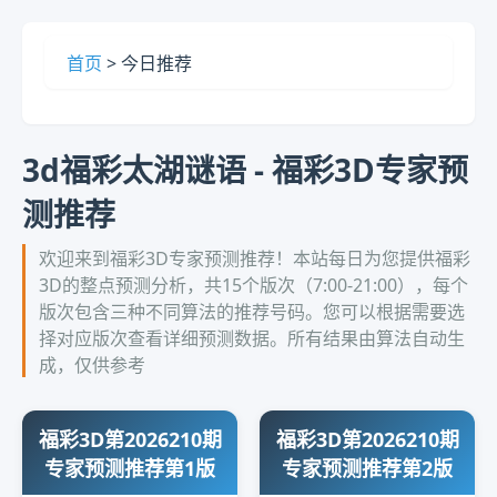
首页
>
今日推荐
3d福彩太湖谜语 - 福彩3D专家预
测推荐
欢迎来到福彩3D专家预测推荐！本站每日为您提供福彩
3D的整点预测分析，共15个版次（7:00-21:00），每个
版次包含三种不同算法的推荐号码。您可以根据需要选
择对应版次查看详细预测数据。所有结果由算法自动生
成，仅供参考
福彩3D第2026210期
福彩3D第2026210期
专家预测推荐第1版
专家预测推荐第2版