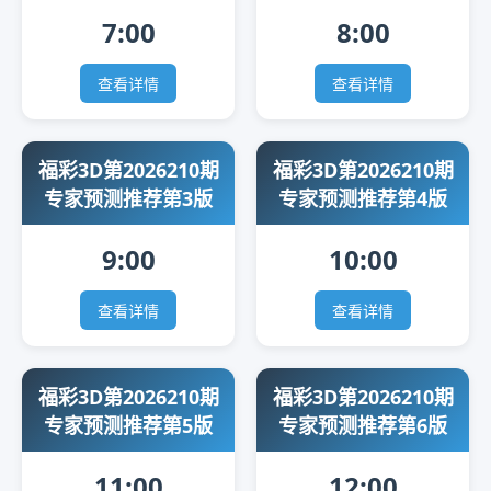
7:00
8:00
查看详情
查看详情
福彩3D第2026210期
福彩3D第2026210期
专家预测推荐第3版
专家预测推荐第4版
9:00
10:00
查看详情
查看详情
福彩3D第2026210期
福彩3D第2026210期
专家预测推荐第5版
专家预测推荐第6版
11:00
12:00