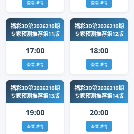
查看详情
查看详情
福彩3D第2026210期
福彩3D第2026210期
专家预测推荐第11版
专家预测推荐第12版
17:00
18:00
查看详情
查看详情
福彩3D第2026210期
福彩3D第2026210期
专家预测推荐第13版
专家预测推荐第14版
19:00
20:00
查看详情
查看详情