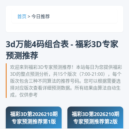
首页
>
今日推荐
3d万能4码组合表 - 福彩3D专家
预测推荐
欢迎来到福彩3D专家预测推荐！本站每日为您提供福彩
3D的整点预测分析，共15个版次（7:00-21:00），每个
版次包含三种不同算法的推荐号码。您可以根据需要选
择对应版次查看详细预测数据。所有结果由算法自动生
成，仅供参考
福彩3D第2026210期
福彩3D第2026210期
专家预测推荐第1版
专家预测推荐第2版