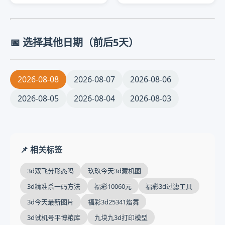
📅 选择其他日期（前后5天）
2026-08-08
2026-08-07
2026-08-06
2026-08-05
2026-08-04
2026-08-03
📌 相关标签
3d双飞分形态吗
玖玖今天3d藏机图
3d精准杀一码方法
福彩10060元
福彩3d过滤工具
3d今天最新图片
福彩3d25341焰舞
3d试机号平博粮库
九块九3d打印模型