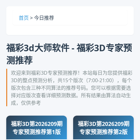
首页
>
今日推荐
福彩3d大师软件 - 福彩3D专家预
测推荐
欢迎来到福彩3D专家预测推荐！本站每日为您提供福彩
3D的整点预测分析，共15个版次（7:00-21:00），每个
版次包含三种不同算法的推荐号码。您可以根据需要选
择对应版次查看详细预测数据。所有结果由算法自动生
成，仅供参考
福彩3D第2026209期
福彩3D第2026209期
专家预测推荐第1版
专家预测推荐第2版