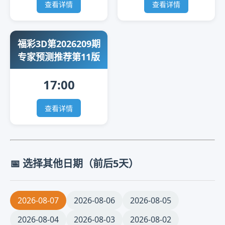
查看详情
查看详情
福彩3D第2026209期
专家预测推荐第11版
17:00
查看详情
📅 选择其他日期（前后5天）
2026-08-07
2026-08-06
2026-08-05
2026-08-04
2026-08-03
2026-08-02