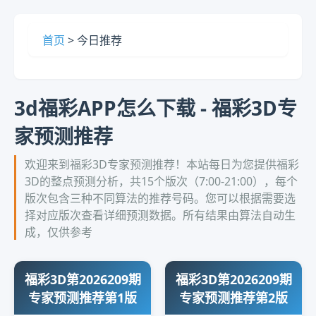
首页
>
今日推荐
3d福彩APP怎么下载 - 福彩3D专
家预测推荐
欢迎来到福彩3D专家预测推荐！本站每日为您提供福彩
3D的整点预测分析，共15个版次（7:00-21:00），每个
版次包含三种不同算法的推荐号码。您可以根据需要选
择对应版次查看详细预测数据。所有结果由算法自动生
成，仅供参考
福彩3D第2026209期
福彩3D第2026209期
专家预测推荐第1版
专家预测推荐第2版