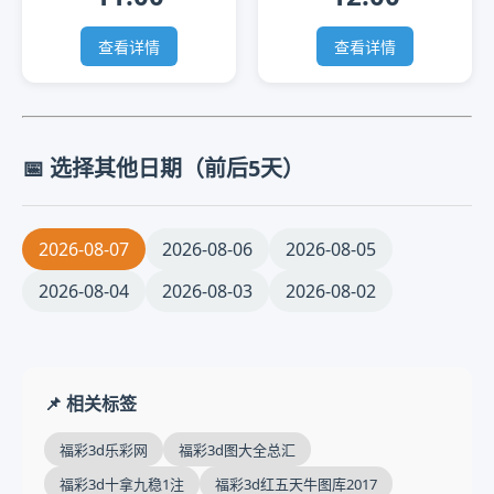
查看详情
查看详情
📅 选择其他日期（前后5天）
2026-08-07
2026-08-06
2026-08-05
2026-08-04
2026-08-03
2026-08-02
📌 相关标签
福彩3d乐彩网
福彩3d图大全总汇
福彩3d十拿九稳1注
福彩3d红五天牛图库2017