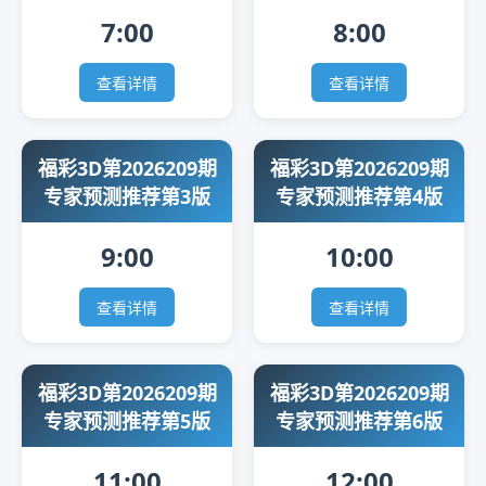
7:00
8:00
查看详情
查看详情
福彩3D第2026209期
福彩3D第2026209期
专家预测推荐第3版
专家预测推荐第4版
9:00
10:00
查看详情
查看详情
福彩3D第2026209期
福彩3D第2026209期
专家预测推荐第5版
专家预测推荐第6版
11:00
12:00