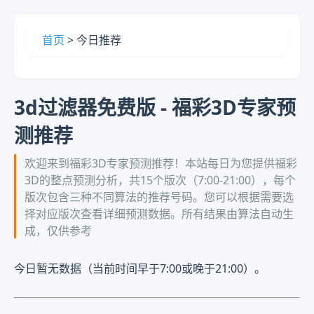
首页
>
今日推荐
3d过滤器免费版 - 福彩3D专家预
测推荐
欢迎来到福彩3D专家预测推荐！本站每日为您提供福彩
3D的整点预测分析，共15个版次（7:00-21:00），每个
版次包含三种不同算法的推荐号码。您可以根据需要选
择对应版次查看详细预测数据。所有结果由算法自动生
成，仅供参考
今日暂无数据（当前时间早于7:00或晚于21:00）。