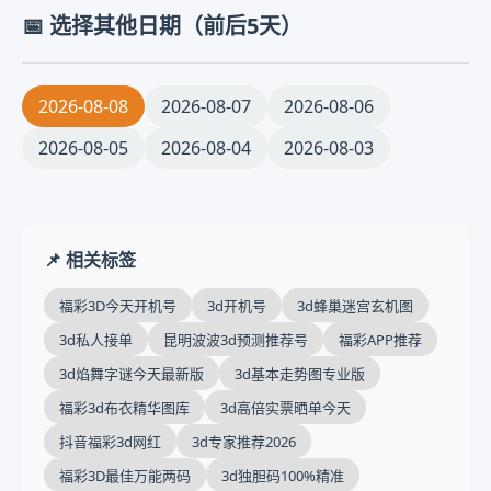
📅 选择其他日期（前后5天）
2026-08-08
2026-08-07
2026-08-06
2026-08-05
2026-08-04
2026-08-03
📌 相关标签
福彩3D今天开机号
3d开机号
3d蜂巢迷宫玄机图
3d私人接单
昆明波波3d预测推荐号
福彩APP推荐
3d焰舞字谜今天最新版
3d基本走势图专业版
福彩3d布衣精华图库
3d高倍实票晒单今天
抖音福彩3d网红
3d专家推荐2026
福彩3D最佳万能两码
3d独胆码100%精准