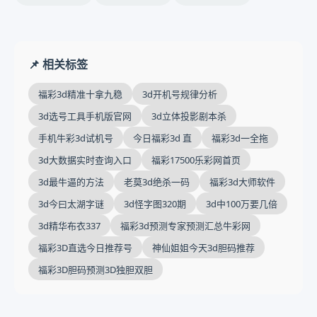
📌 相关标签
福彩3d精准十拿九稳
3d开机号规律分析
3d选号工具手机版官网
3d立体投影剧本杀
手机牛彩3d试机号
今日福彩3d 直
福彩3d一全拖
3d大数据实时查询入口
福彩17500乐彩网首页
3d最牛逼的方法
老莫3d绝杀一码
福彩3d大师软件
3d今曰太湖字谜
3d怪字图320期
3d中100万要几倍
3d精华布衣337
福彩3d预测专家预测汇总牛彩网
福彩3D直选今日推荐号
神仙姐姐今天3d胆码推荐
福彩3D胆码预测3D独胆双胆