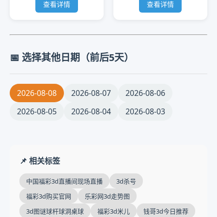
查看详情
查看详情
📅 选择其他日期（前后5天）
2026-08-08
2026-08-07
2026-08-06
2026-08-05
2026-08-04
2026-08-03
📌 相关标签
中国福彩3d直播间现场直播
3d杀号
福彩3d购买官网
乐彩网3d走势图
3d图谜球杆球洞桌球
福彩3d米儿
钱哥3d今日推荐