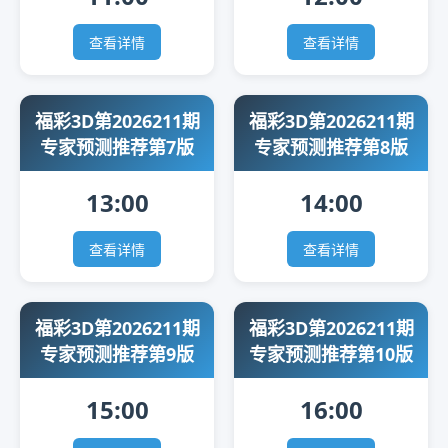
查看详情
查看详情
福彩3D第2026211期
福彩3D第2026211期
专家预测推荐第7版
专家预测推荐第8版
13:00
14:00
查看详情
查看详情
福彩3D第2026211期
福彩3D第2026211期
专家预测推荐第9版
专家预测推荐第10版
15:00
16:00