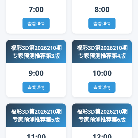
7:00
8:00
查看详情
查看详情
福彩3D第2026210期
福彩3D第2026210期
专家预测推荐第3版
专家预测推荐第4版
9:00
10:00
查看详情
查看详情
福彩3D第2026210期
福彩3D第2026210期
专家预测推荐第5版
专家预测推荐第6版
11:00
12:00