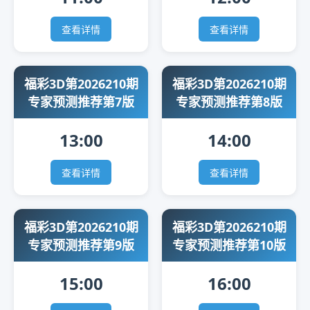
查看详情
查看详情
福彩3D第2026210期
福彩3D第2026210期
专家预测推荐第7版
专家预测推荐第8版
13:00
14:00
查看详情
查看详情
福彩3D第2026210期
福彩3D第2026210期
专家预测推荐第9版
专家预测推荐第10版
15:00
16:00