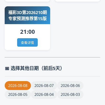
福彩3D第2026210期
专家预测推荐第15版
21:00
查看详情
📅 选择其他日期（前后5天）
2026-08-08
2026-08-07
2026-08-06
2026-08-05
2026-08-04
2026-08-03