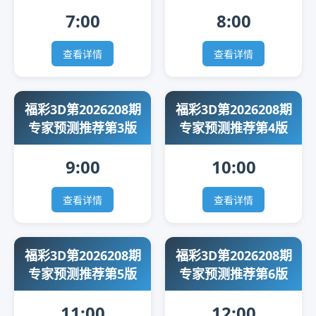
7:00
8:00
查看详情
查看详情
福彩3D第2026208期
福彩3D第2026208期
专家预测推荐第3版
专家预测推荐第4版
9:00
10:00
查看详情
查看详情
福彩3D第2026208期
福彩3D第2026208期
专家预测推荐第5版
专家预测推荐第6版
11:00
12:00