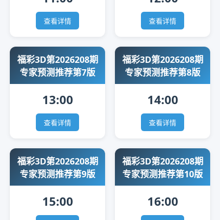
查看详情
查看详情
福彩3D第2026208期
福彩3D第2026208期
专家预测推荐第7版
专家预测推荐第8版
13:00
14:00
查看详情
查看详情
福彩3D第2026208期
福彩3D第2026208期
专家预测推荐第9版
专家预测推荐第10版
15:00
16:00