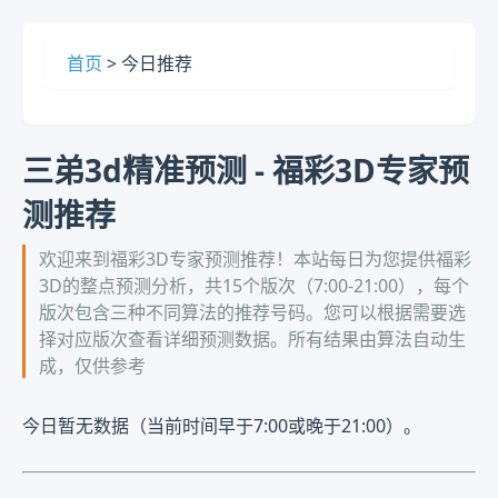
首页
>
今日推荐
三弟3d精准预测 - 福彩3D专家预
测推荐
欢迎来到福彩3D专家预测推荐！本站每日为您提供福彩
3D的整点预测分析，共15个版次（7:00-21:00），每个
版次包含三种不同算法的推荐号码。您可以根据需要选
择对应版次查看详细预测数据。所有结果由算法自动生
成，仅供参考
今日暂无数据（当前时间早于7:00或晚于21:00）。