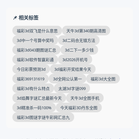
📌 相关标签
福彩3d双飞是什么意思
天牛3d第340期高清图
3d中一个号算中奖吗
3d二码合无错方法
福彩3d043期图谜汇总
3d二下一多少钱
福彩3d软件智赢彩通
3d2026开机号
今日彩票预测3d
3d福彩开奖结果今天
福彩369131619
3d全网公认第一
福彩3d大全图
福彩3d有什么特点
太湖3d字谜099
3d焰舞字谜汇总最新今天
天牛3d全图手机
3d精准杀一码100%
今天福彩3D丹东全图
福彩3d图谜字谜牛彩网汇总九