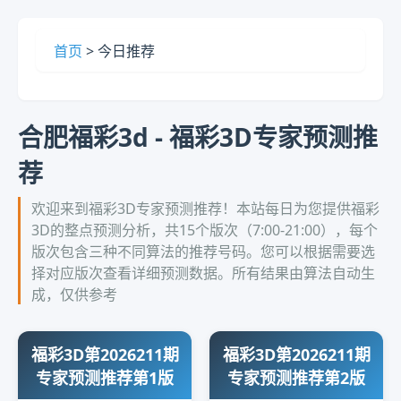
首页
>
今日推荐
合肥福彩3d - 福彩3D专家预测推
荐
欢迎来到福彩3D专家预测推荐！本站每日为您提供福彩
3D的整点预测分析，共15个版次（7:00-21:00），每个
版次包含三种不同算法的推荐号码。您可以根据需要选
择对应版次查看详细预测数据。所有结果由算法自动生
成，仅供参考
福彩3D第2026211期
福彩3D第2026211期
专家预测推荐第1版
专家预测推荐第2版