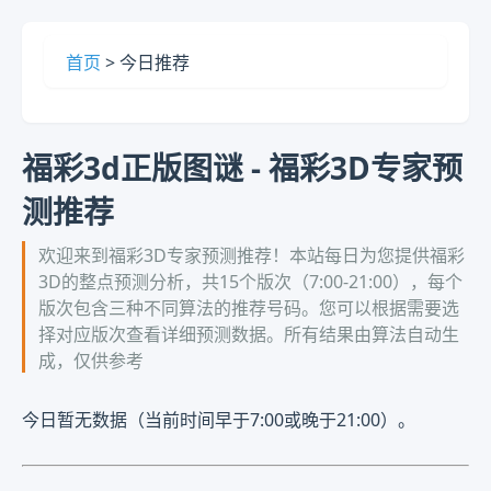
首页
>
今日推荐
福彩3d正版图谜 - 福彩3D专家预
测推荐
欢迎来到福彩3D专家预测推荐！本站每日为您提供福彩
3D的整点预测分析，共15个版次（7:00-21:00），每个
版次包含三种不同算法的推荐号码。您可以根据需要选
择对应版次查看详细预测数据。所有结果由算法自动生
成，仅供参考
今日暂无数据（当前时间早于7:00或晚于21:00）。