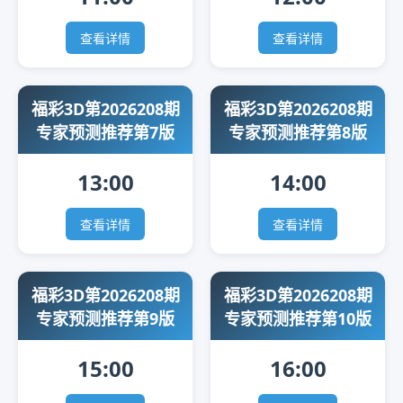
查看详情
查看详情
福彩3D第2026208期
福彩3D第2026208期
专家预测推荐第7版
专家预测推荐第8版
13:00
14:00
查看详情
查看详情
福彩3D第2026208期
福彩3D第2026208期
专家预测推荐第9版
专家预测推荐第10版
15:00
16:00