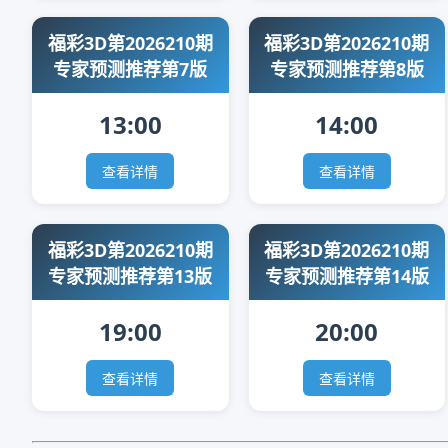
福彩3D第2026210期
福彩3D第2026210期
专家预测推荐第7版
专家预测推荐第8版
13:00
14:00
查看详情
查看详情
福彩3D第2026210期
福彩3D第2026210期
专家预测推荐第13版
专家预测推荐第14版
19:00
20:00
查看详情
查看详情