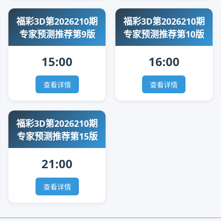
福彩3D第2026210期
福彩3D第2026210期
专家预测推荐第9版
专家预测推荐第10版
15:00
16:00
查看详情
查看详情
福彩3D第2026210期
专家预测推荐第15版
21:00
查看详情