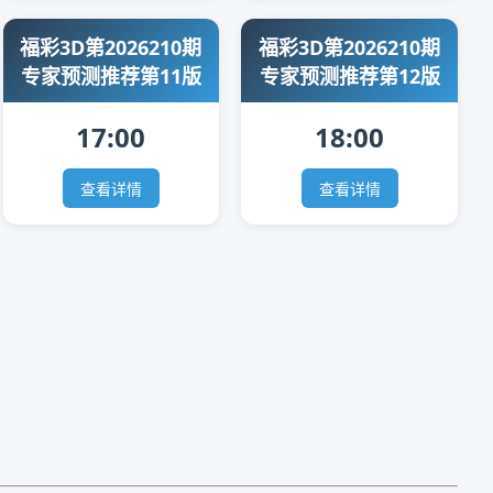
福彩3D第2026210期
福彩3D第2026210期
专家预测推荐第11版
专家预测推荐第12版
17:00
18:00
查看详情
查看详情