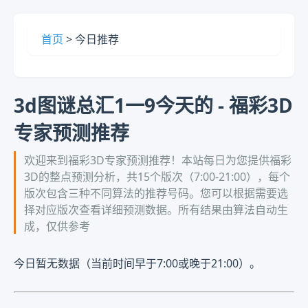
首页
>
今日推荐
3d图谜总汇1一9今天的 - 福彩3D
专家预测推荐
欢迎来到福彩3D专家预测推荐！本站每日为您提供福彩
3D的整点预测分析，共15个版次（7:00-21:00），每个
版次包含三种不同算法的推荐号码。您可以根据需要选
择对应版次查看详细预测数据。所有结果由算法自动生
成，仅供参考
今日暂无数据（当前时间早于7:00或晚于21:00）。