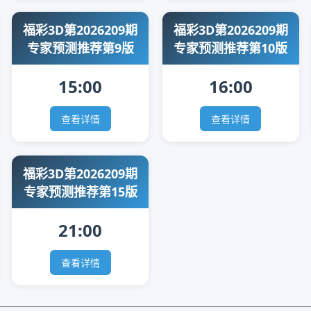
福彩3D第2026209期
福彩3D第2026209期
专家预测推荐第9版
专家预测推荐第10版
15:00
16:00
查看详情
查看详情
福彩3D第2026209期
专家预测推荐第15版
21:00
查看详情