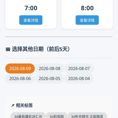
7:00
8:00
查看详情
查看详情
📅 选择其他日期（前后5天）
2026-08-09
2026-08-08
2026-08-07
2026-08-06
2026-08-05
2026-08-04
📌 相关标签
3d最新藏机诗汇总
3d和值图
3d布衣精华 正版图库