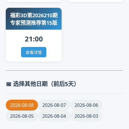
福彩3D第2026210期
专家预测推荐第15版
21:00
查看详情
📅 选择其他日期（前后5天）
2026-08-08
2026-08-07
2026-08-06
2026-08-05
2026-08-04
2026-08-03