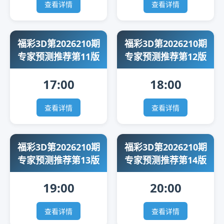
查看详情
查看详情
福彩3D第2026210期
福彩3D第2026210期
专家预测推荐第11版
专家预测推荐第12版
17:00
18:00
查看详情
查看详情
福彩3D第2026210期
福彩3D第2026210期
专家预测推荐第13版
专家预测推荐第14版
19:00
20:00
查看详情
查看详情