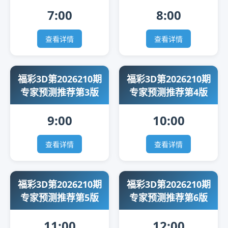
7:00
8:00
查看详情
查看详情
福彩3D第2026210期
福彩3D第2026210期
专家预测推荐第3版
专家预测推荐第4版
9:00
10:00
查看详情
查看详情
福彩3D第2026210期
福彩3D第2026210期
专家预测推荐第5版
专家预测推荐第6版
11:00
12:00