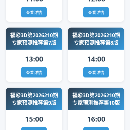
查看详情
查看详情
福彩3D第2026210期
福彩3D第2026210期
专家预测推荐第7版
专家预测推荐第8版
13:00
14:00
查看详情
查看详情
福彩3D第2026210期
福彩3D第2026210期
专家预测推荐第9版
专家预测推荐第10版
15:00
16:00