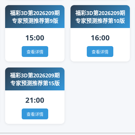
福彩3D第2026209期
福彩3D第2026209期
专家预测推荐第9版
专家预测推荐第10版
15:00
16:00
查看详情
查看详情
福彩3D第2026209期
专家预测推荐第15版
21:00
查看详情