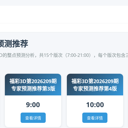
家预测推荐
的整点预测分析，共15个版次（7:00-21:00），每个版次
福彩3D第2026209期
福彩3D第2026209期
专家预测推荐第3版
专家预测推荐第4版
9:00
10:00
查看详情
查看详情