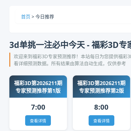
首页
>
今日推荐
3d单挑一注必中今天 - 福彩3D
欢迎来到福彩3D专家预测推荐！本站每日为您提供福彩3D
看详细预测数据。所有结果由算法自动生成，仅供参考
福彩3D第2026211期
福彩3D第2026211期
专家预测推荐第1版
专家预测推荐第2版
7:00
8:00
查看详情
查看详情