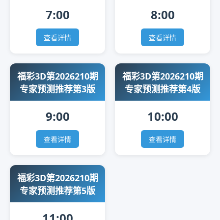
7:00
8:00
查看详情
查看详情
福彩3D第2026210期
福彩3D第2026210期
专家预测推荐第3版
专家预测推荐第4版
9:00
10:00
查看详情
查看详情
福彩3D第2026210期
专家预测推荐第5版
11:00