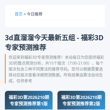
首页
>
今日推荐
3d直溜溜今天最新五组 - 福彩3D
专家预测推荐
欢迎来到福彩3D专家预测推荐！本站每日为您提供福彩
3D的整点预测分析，共15个版次（7:00-21:00），每个
版次包含三种不同算法的推荐号码。您可以根据需要选
择对应版次查看详细预测数据。所有结果由算法自动生
成，仅供参考
福彩3D第2026210期
福彩3D第2026210期
专家预测推荐第1版
专家预测推荐第2版