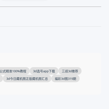
算公式精准100%教程
3d选号app下载
三叔3d推荐
3d今日藏机图正版藏机图汇总
福彩3d图319期