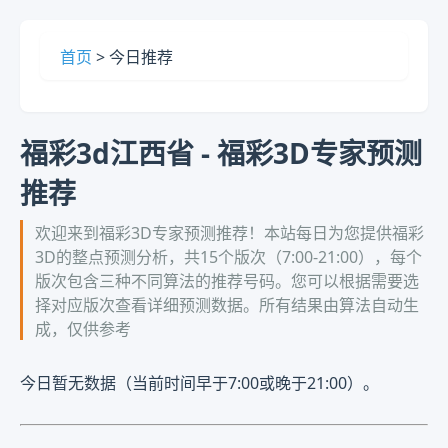
首页
>
今日推荐
福彩3d江西省 - 福彩3D专家预测
推荐
欢迎来到福彩3D专家预测推荐！本站每日为您提供福彩
3D的整点预测分析，共15个版次（7:00-21:00），每个
版次包含三种不同算法的推荐号码。您可以根据需要选
择对应版次查看详细预测数据。所有结果由算法自动生
成，仅供参考
今日暂无数据（当前时间早于7:00或晚于21:00）。