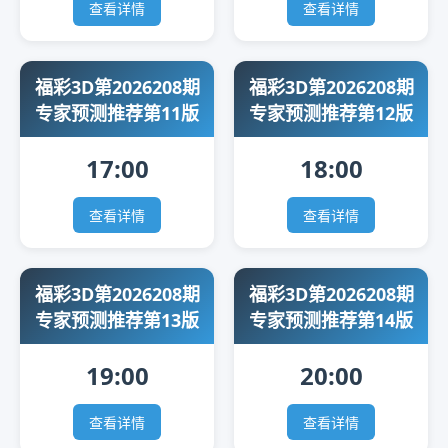
查看详情
查看详情
福彩3D第2026208期
福彩3D第2026208期
专家预测推荐第11版
专家预测推荐第12版
17:00
18:00
查看详情
查看详情
福彩3D第2026208期
福彩3D第2026208期
专家预测推荐第13版
专家预测推荐第14版
19:00
20:00
查看详情
查看详情