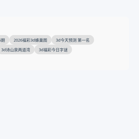
5期
2026福彩3d蜂巢图
3d今天预测 第一名
3d诗山泉两道湾
3d福彩今日字谜