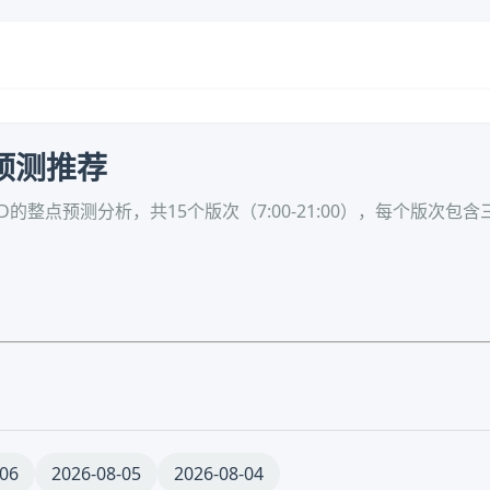
家预测推荐
的整点预测分析，共15个版次（7:00-21:00），每个版次
-06
2026-08-05
2026-08-04