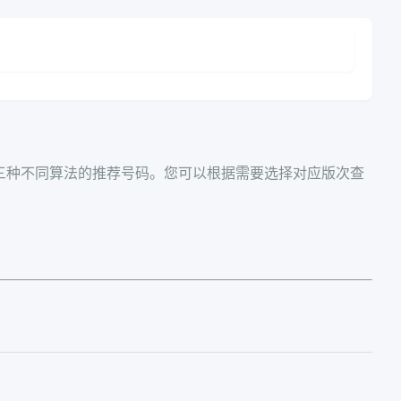
包含三种不同算法的推荐号码。您可以根据需要选择对应版次查