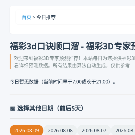
首页
>
今日推荐
福彩3d口诀顺口溜 - 福彩3D专
欢迎来到福彩3D专家预测推荐！本站每日为您提供福彩3D
看详细预测数据。所有结果由算法自动生成，仅供参考
今日暂无数据（当前时间早于7:00或晚于21:00）。
📅 选择其他日期（前后5天）
2026-08-09
2026-08-08
2026-08-07
2026-08