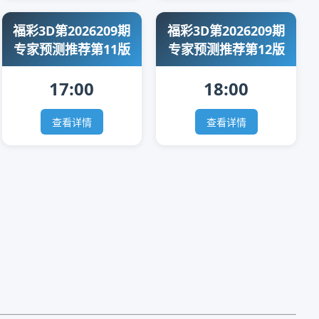
福彩3D第2026209期
福彩3D第2026209期
专家预测推荐第11版
专家预测推荐第12版
17:00
18:00
查看详情
查看详情