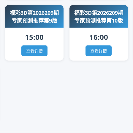
福彩3D第2026209期
福彩3D第2026209期
专家预测推荐第9版
专家预测推荐第10版
15:00
16:00
查看详情
查看详情