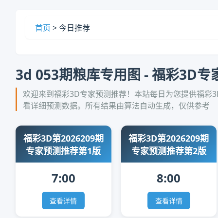
首页
>
今日推荐
3d 053期粮库专用图 - 福彩3D
欢迎来到福彩3D专家预测推荐！本站每日为您提供福彩3D
看详细预测数据。所有结果由算法自动生成，仅供参考
福彩3D第2026209期
福彩3D第2026209期
专家预测推荐第1版
专家预测推荐第2版
7:00
8:00
查看详情
查看详情