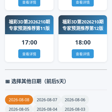
查看详情
查看详情
福彩3D第2026210期
福彩3D第2026210期
专家预测推荐第11版
专家预测推荐第12版
17:00
18:00
查看详情
查看详情
📅 选择其他日期（前后5天）
2026-08-08
2026-08-07
2026-08-06
2026-08-05
2026-08-04
2026-08-03