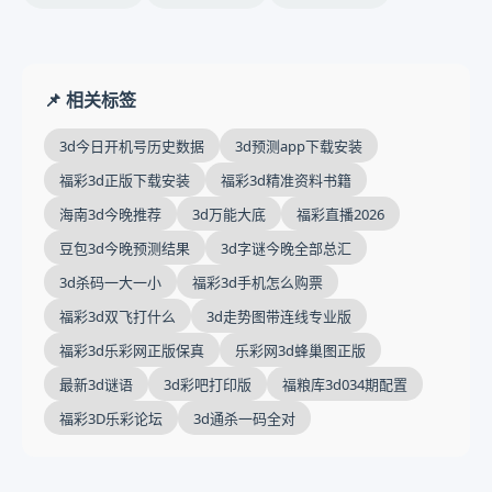
📌 相关标签
3d今日开机号历史数据
3d预测app下载安装
福彩3d正版下载安装
福彩3d精准资料书籍
海南3d今晚推荐
3d万能大底
福彩直播2026
豆包3d今晚预测结果
3d字谜今晚全部总汇
3d杀码一大一小
福彩3d手机怎么购票
福彩3d双飞打什么
3d走势图带连线专业版
福彩3d乐彩网正版保真
乐彩网3d蜂巢图正版
最新3d谜语
3d彩吧打印版
福粮库3d034期配置
福彩3D乐彩论坛
3d通杀一码全对