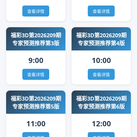
查看详情
查看详情
福彩3D第2026209期
福彩3D第2026209期
专家预测推荐第3版
专家预测推荐第4版
9:00
10:00
查看详情
查看详情
福彩3D第2026209期
福彩3D第2026209期
专家预测推荐第5版
专家预测推荐第6版
11:00
12:00