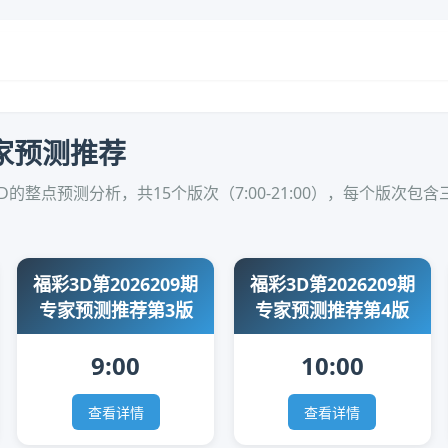
专家预测推荐
的整点预测分析，共15个版次（7:00-21:00），每个版次
福彩3D第2026209期
福彩3D第2026209期
专家预测推荐第3版
专家预测推荐第4版
9:00
10:00
查看详情
查看详情