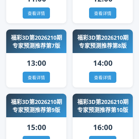
查看详情
查看详情
福彩3D第2026210期
福彩3D第2026210期
专家预测推荐第7版
专家预测推荐第8版
13:00
14:00
查看详情
查看详情
福彩3D第2026210期
福彩3D第2026210期
专家预测推荐第9版
专家预测推荐第10版
15:00
16:00