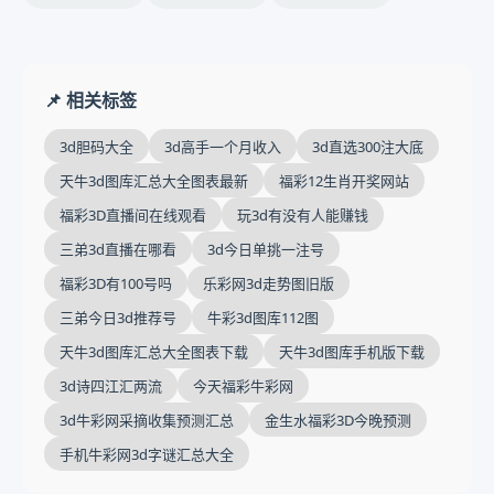
📌 相关标签
3d胆码大全
3d高手一个月收入
3d直选300注大底
天牛3d图库汇总大全图表最新
福彩12生肖开奖网站
福彩3D直播间在线观看
玩3d有没有人能赚钱
三弟3d直播在哪看
3d今日单挑一注号
福彩3D有100号吗
乐彩网3d走势图旧版
三弟今日3d推荐号
牛彩3d图库112图
天牛3d图库汇总大全图表下载
天牛3d图库手机版下载
3d诗四江汇两流
今天福彩牛彩网
3d牛彩网采摘收集预测汇总
金生水福彩3D今晚预测
手机牛彩网3d字谜汇总大全