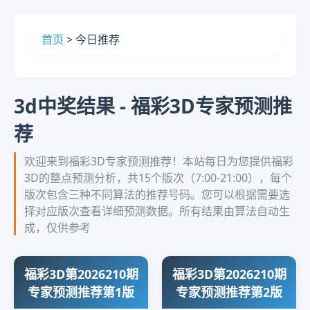
首页
>
今日推荐
3d中奖结果 - 福彩3D专家预测推
荐
欢迎来到福彩3D专家预测推荐！本站每日为您提供福彩
3D的整点预测分析，共15个版次（7:00-21:00），每个
版次包含三种不同算法的推荐号码。您可以根据需要选
择对应版次查看详细预测数据。所有结果由算法自动生
成，仅供参考
福彩3D第2026210期
福彩3D第2026210期
专家预测推荐第1版
专家预测推荐第2版