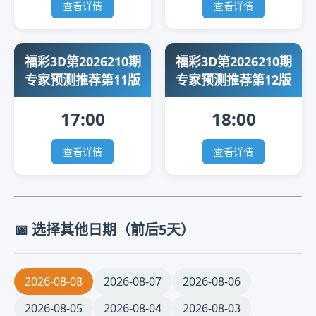
查看详情
查看详情
福彩3D第2026210期
福彩3D第2026210期
专家预测推荐第11版
专家预测推荐第12版
17:00
18:00
查看详情
查看详情
📅 选择其他日期（前后5天）
2026-08-08
2026-08-07
2026-08-06
2026-08-05
2026-08-04
2026-08-03