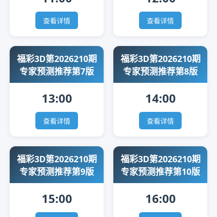
查看详情
查看详情
福彩3D第2026210期
福彩3D第2026210期
专家预测推荐第7版
专家预测推荐第8版
13:00
14:00
查看详情
查看详情
福彩3D第2026210期
福彩3D第2026210期
专家预测推荐第9版
专家预测推荐第10版
15:00
16:00