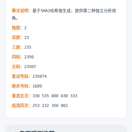
算法说明：
基于SHA1哈希值生成，提供第二种独立分析视
角。
独胆：
2
双胆：
23
三胆：
235
四码：
2350
五码：
23507
复试号码：
235074
绝杀号码：
1689
直选五注：
330 535 000 030 333
组选四注：
253 232 350 002