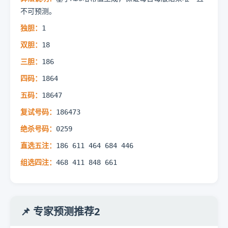
不可预测。
独胆：
1
双胆：
18
三胆：
186
四码：
1864
五码：
18647
复试号码：
186473
绝杀号码：
0259
直选五注：
186 611 464 684 446
组选四注：
468 411 848 661
📌 专家预测推荐2