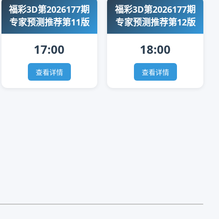
福彩3D第2026177期
福彩3D第2026177期
专家预测推荐第11版
专家预测推荐第12版
17:00
18:00
查看详情
查看详情