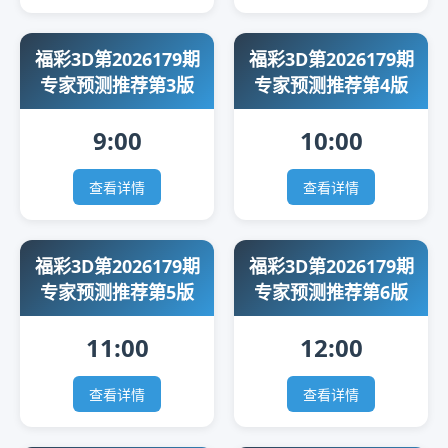
福彩3D第2026179期
福彩3D第2026179期
专家预测推荐第3版
专家预测推荐第4版
9:00
10:00
查看详情
查看详情
福彩3D第2026179期
福彩3D第2026179期
专家预测推荐第5版
专家预测推荐第6版
11:00
12:00
查看详情
查看详情