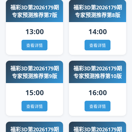
福彩3D第2026179期
福彩3D第2026179期
专家预测推荐第7版
专家预测推荐第8版
13:00
14:00
查看详情
查看详情
福彩3D第2026179期
福彩3D第2026179期
专家预测推荐第9版
专家预测推荐第10版
15:00
16:00
查看详情
查看详情
福彩3D第2026179期
福彩3D第2026179期