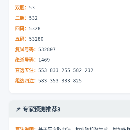
双胆：
53
三胆：
532
四码：
5328
五码：
53280
复试号码：
532807
绝杀号码：
1469
直选五注：
553 833 255 582 232
组选四注：
583 353 333 825
📌 专家预测推荐3
算法说明：
基于平方取中法，模拟随机数生成，增加多