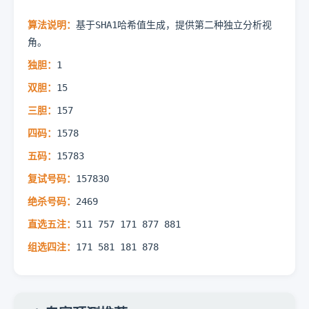
算法说明：
基于SHA1哈希值生成，提供第二种独立分析视
角。
独胆：
1
双胆：
15
三胆：
157
四码：
1578
五码：
15783
复试号码：
157830
绝杀号码：
2469
直选五注：
511 757 171 877 881
组选四注：
171 581 181 878