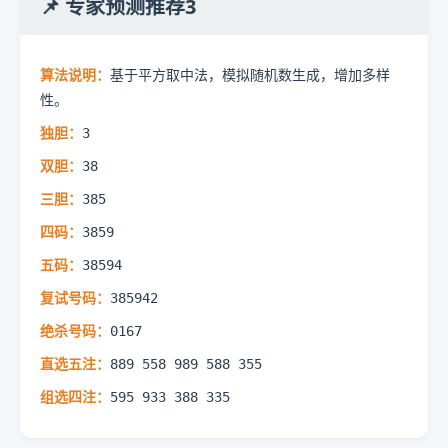
📌 专家预测推荐3
算法说明：
基于平方取中法，模拟随机数生成，增加多样
性。
独胆：
3
双胆：
38
三胆：
385
四码：
3859
五码：
38594
复试号码：
385942
绝杀号码：
0167
直选五注：
889 558 989 588 355
组选四注：
595 933 388 335