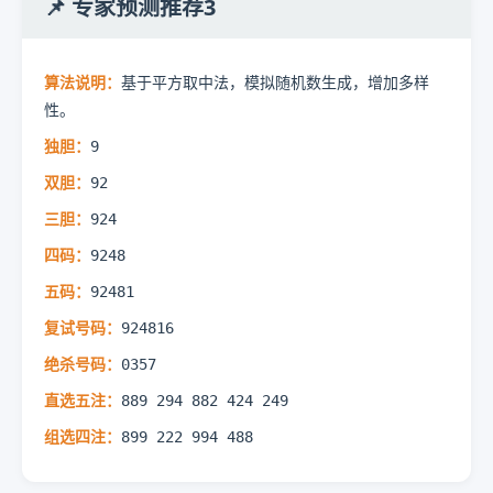
📌 专家预测推荐3
算法说明：
基于平方取中法，模拟随机数生成，增加多样
性。
独胆：
9
双胆：
92
三胆：
924
四码：
9248
五码：
92481
复试号码：
924816
绝杀号码：
0357
直选五注：
889 294 882 424 249
组选四注：
899 222 994 488