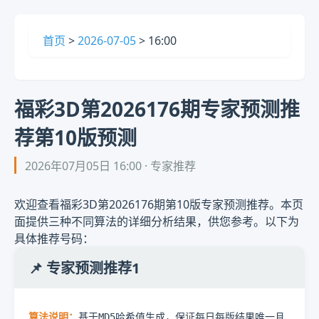
首页
>
2026-07-05
>
16:00
福彩3D第2026176期专家预测推
荐第10版预测
2026年07月05日 16:00 · 专家推荐
欢迎查看福彩3D第2026176期第10版专家预测推荐。本页
面提供三种不同算法的详细分析结果，供您参考。以下为
具体推荐号码：
📌 专家预测推荐1
算法说明：
基于MD5哈希值生成，保证每日每版结果唯一且