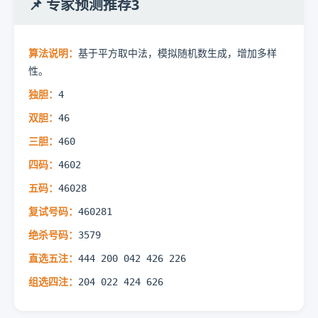
📌 专家预测推荐3
算法说明：
基于平方取中法，模拟随机数生成，增加多样
性。
独胆：
4
双胆：
46
三胆：
460
四码：
4602
五码：
46028
复试号码：
460281
绝杀号码：
3579
直选五注：
444 200 042 426 226
组选四注：
204 022 424 626