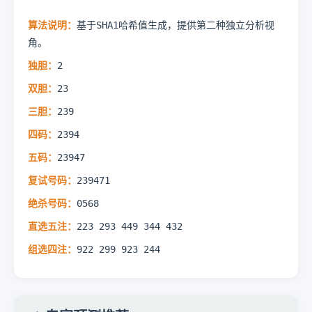
算法说明：
基于SHA1哈希值生成，提供第二种独立分析视
角。
独胆：
2
双胆：
23
三胆：
239
四码：
2394
五码：
23947
复试号码：
239471
绝杀号码：
0568
直选五注：
223 293 449 344 432
组选四注：
922 299 923 244