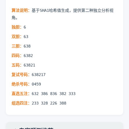
算法说明：
基于SHA1哈希值生成，提供第二种独立分析视
角。
独胆：
6
双胆：
63
三胆：
638
四码：
6382
五码：
63821
复试号码：
638217
绝杀号码：
0459
直选五注：
632 386 836 382 333
组选四注：
233 328 226 388