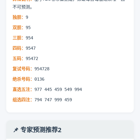
不可预测。
独胆：
9
双胆：
95
三胆：
954
四码：
9547
五码：
95472
复试号码：
954728
绝杀号码：
0136
直选五注：
977 445 459 549 994
组选四注：
794 747 999 459
📌 专家预测推荐2