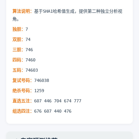
算法说明：
基于SHA1哈希值生成，提供第二种独立分析视
角。
独胆：
7
双胆：
74
三胆：
746
四码：
7460
五码：
74603
复试号码：
746038
绝杀号码：
1259
直选五注：
607 446 704 674 777
组选四注：
676 607 440 476