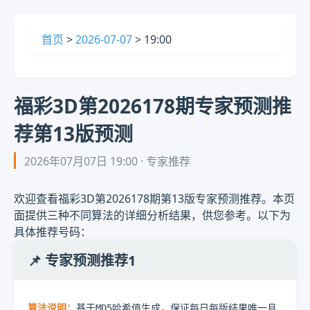
首页
>
2026-07-07
>
19:00
福彩3D第2026178期专家预测推
荐第13版预测
2026年07月07日 19:00 · 专家推荐
欢迎查看福彩3D第2026178期第13版专家预测推荐。本页
面提供三种不同算法的详细分析结果，供您参考。以下为
具体推荐号码：
📌 专家预测推荐1
算法说明：
基于MD5哈希值生成，保证每日每版结果唯一且