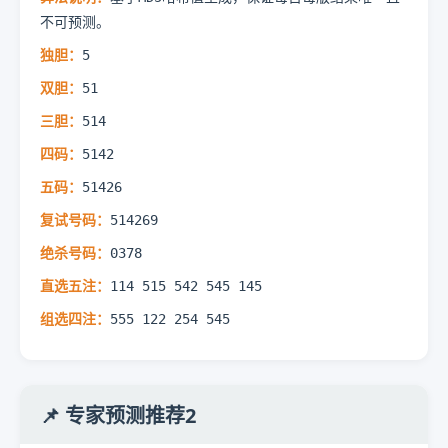
不可预测。
独胆：
5
双胆：
51
三胆：
514
四码：
5142
五码：
51426
复试号码：
514269
绝杀号码：
0378
直选五注：
114 515 542 545 145
组选四注：
555 122 254 545
📌 专家预测推荐2