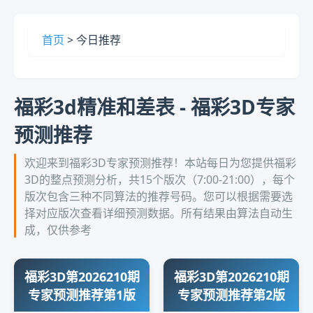
首页
>
今日推荐
福彩3d精准和差表 - 福彩3D专家
预测推荐
欢迎来到福彩3D专家预测推荐！本站每日为您提供福彩
3D的整点预测分析，共15个版次（7:00-21:00），每个
版次包含三种不同算法的推荐号码。您可以根据需要选
择对应版次查看详细预测数据。所有结果由算法自动生
成，仅供参考
福彩3D第2026210期
福彩3D第2026210期
专家预测推荐第1版
专家预测推荐第2版